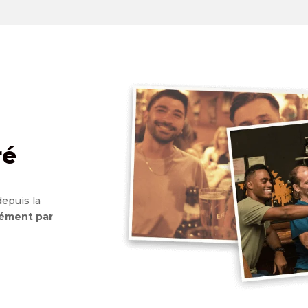
ré
epuis la
nément par