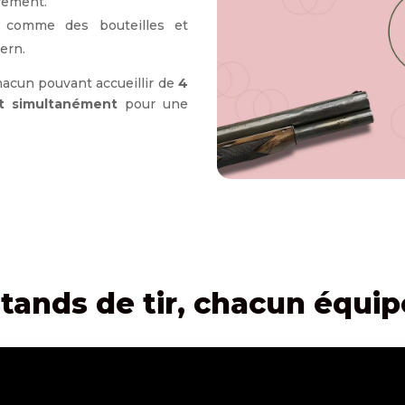
vement.
, comme des bouteilles et
ern.
hacun pouvant accueillir de
4
nt simultanément
pour une
 stands de tir, chacun équi