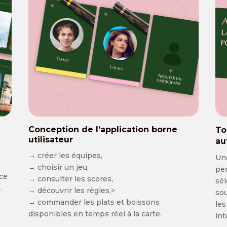
Conception de l’application borne
To
utilisateur
au
→ créer les équipes,
Une
→ choisir un jeu,
per
ace
→ consulter les scores,
sél
e
.
→ découvrir les règles,>
sou
→ commander les plats et boissons
les
disponibles en temps réel à la carte.
int