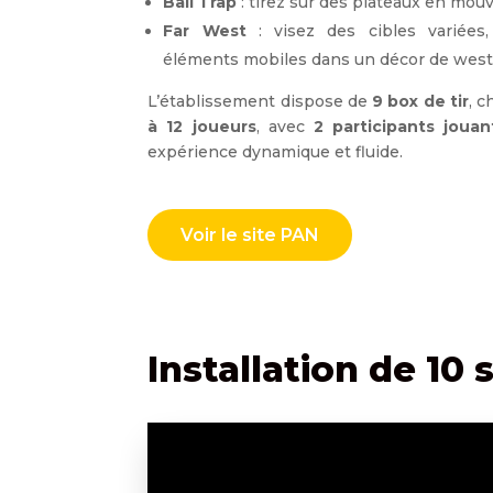
Ball Trap
: tirez sur des plateaux en mou
Far West
: visez des cibles variées
éléments mobiles dans un décor de west
L’établissement dispose de
9 box de tir
, c
à 12 joueurs
, avec
2 participants joua
expérience dynamique et fluide.
Voir le site PAN
Installation de 10